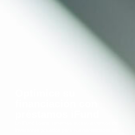
Optimice su
financiación con
préstamos iFund
En iFund Loans, tenemos acceso a cientos de
inversores privados para sus necesidades de