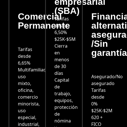
empresarial
(SBA)
Comercial
Financi
Tarifas
Permanente
alternat
desde
6,50%
asegur
$25K-$5M
/Sin
Cierra
Tarifas
garantía
en
desde
menos
6,65%
de 30
Multifamiliar,
días
uso
Asegurado/No
Capital
mixto,
asegurado
de
oficina,
Tarifas
trabajo,
comercio
desde
equipos,
minorista,
0%
protección
uso
$25K-$2M
de
especial,
620 +
nómina
industrial,
FICO