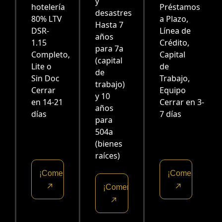
y
hotelería
Préstamos
desastres
80% LTV
a Plazo,
Hasta 7
DSR-
Línea de
años
1.15
Crédito,
para 7a
Completo,
Capital
(capital
Lite o
de
de
Sin Doc
Trabajo,
trabajo)
Cerrar
Equipo
y 10
en 14-21
Cerrar en 3-
años
días
7 días
para
504a
(bienes
raíces)
¡Comencemos!
¡Comencemos!
¡Comencemos!