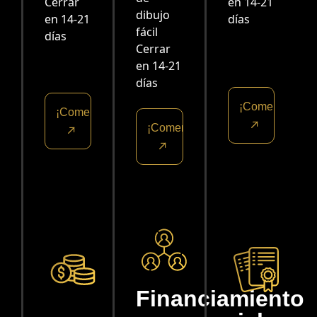
Cerrar
en 14-21
dibujo
en 14-21
días
fácil
días
Cerrar
en 14-21
días
¡Comencemos!
¡Comencemos!
¡Comencemos!
Financiamiento