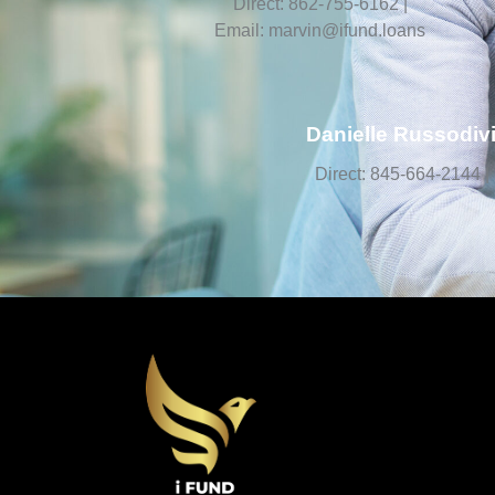
Direct: 862-755-6162 |
Email: marvin@ifund.loans
Danielle Russodivi
Direct: 845-664-2144 |