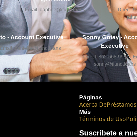
Email: daphne@ifund.loans
Direct: 
jaha
to - Account Executive
Sonny Gotay - Acc
Executive
 Email: danielle@ifund.loans
Direct: 862-668-9981 | E
sonny@ifund.loans
Páginas
Acerca De
Préstamos
Más
Términos de Uso
Poli
Suscríbete a nue