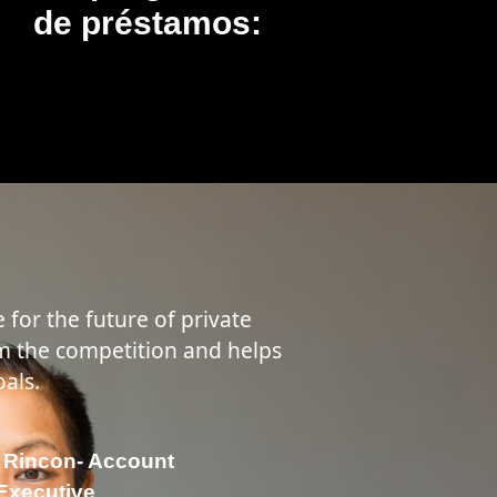
de préstamos:
for the future of private
from the competition and helps
oals.
 Rincon- Account
Executive