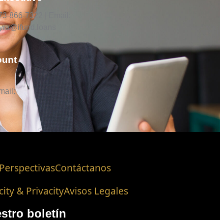
973-866-7322 | Email:
yra@ifund.loans
ount
mail:
Perspectivas
Contáctanos
city & Privacity
Avisos Legales
stro boletín