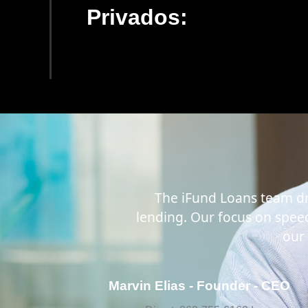
Privados:
The iFund Loans team dra
lending. Our focus on speed,
our 
Marvin Elias - Founder - CEO