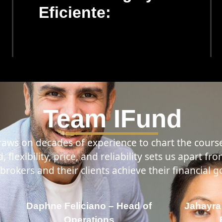
Eficiente:
Team IFund
ws on decades of experience to chart the course 
 flexibility, price, and reliability sets us apart 
brokers and their clients achieve their financial g
Daphne Feliciano – Head of
Jahayra
Operations